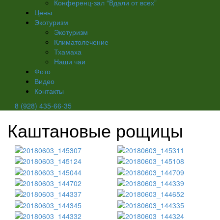
Конференц-зал “Вдали от всех”
Цены
Экотуризм
Экотуризм
Климатолечение
Тхамаха
Наши чаи
Фото
Видео
Контакты
8 (928) 435-66-35
Каштановые рощицы