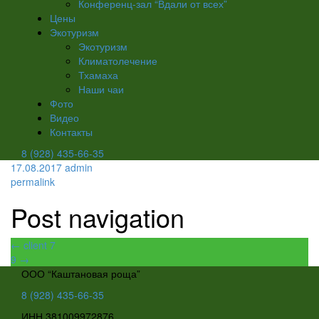
Конференц-зал “Вдали от всех”
Цены
Экотуризм
Экотуризм
Климатолечение
Тхамаха
Наши чаи
Фото
Видео
Контакты
8 (928) 435-66-35
17.08.2017
admin
permalink
Post navigation
←
client 7
9
→
ООО “Каштановая роща”
8 (928) 435-66-35
ИНН 381009972876